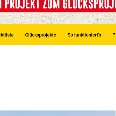
ktliste
Glücksprojekte
So funktioniert's
P